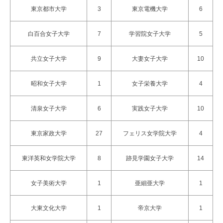
東京都市大学
東京電機大学
3
6
白百合女子大学
学習院女子大学
7
5
共立女子大学
大妻女子大学
9
10
昭和女子大学
女子栄養大学
1
4
清泉女子大学
実践女子大学
6
10
東京家政大学
フェリス女学院大学
27
4
東洋英和女学院大学
跡見学園女子大学
8
14
女子美術大学
亜細亜大学
1
1
大東文化大学
帝京大学
1
1