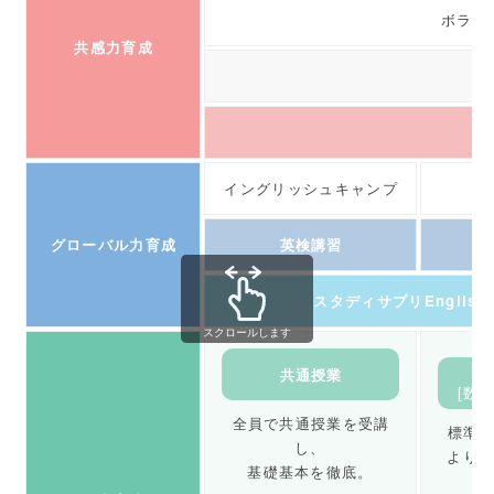
ボラン
共感力育成
イングリッシュキャンプ
フ
グローバル力育成
英検講習
スタディサプリEnglis
スクロールします
共通授業
[数
全員で共通授業を受講
標準
し、
より
基礎基本を徹底。