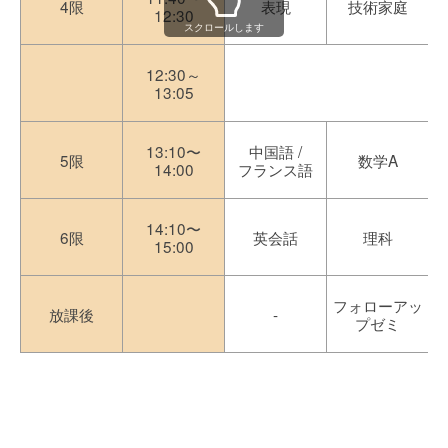
4限
表現
技術家庭
12:30
スクロールします
12:30～
13:05
13:10〜
中国語 /
5限
数学A
14:00
フランス語
14:10〜
6限
英会話
理科
15:00
フォローアッ
放課後
-
プゼミ