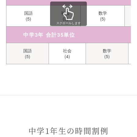
国語
社会
数学
(5)
(3)
(5)
スクロールします
中学3年 合計35単位
国語
社会
数学
(5)
(4)
(5)
中学1年生の時間割例