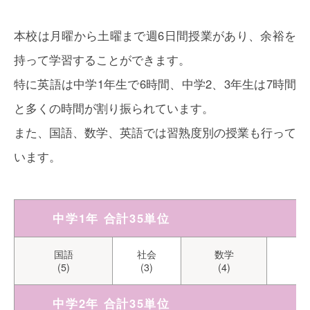
本校は月曜から土曜まで週6日間授業があり、余裕を
持って学習することができます。
特に英語は中学1年生で6時間、中学2、3年生は7時間
と多くの時間が割り振られています。
また、国語、数学、英語では習熟度別の授業も行って
います。
中学1年 合計35単位
国語
社会
数学
理
(5)
(3)
(4)
(
中学2年 合計35単位