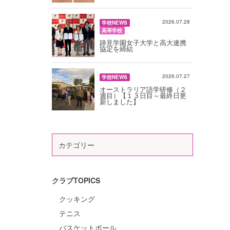
2026.07.28
学校NEWS
高等学校
跡見学園女子大学と高大連携
協定を締結
2026.07.27
学校NEWS
オーストラリア語学研修（２
週目）【１３日目～最終日更
新しました】
カテゴリー
クラブTOPICS
クッキング
テニス
バスケットボール