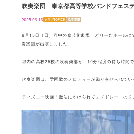
吹奏楽団 東京都高等学校バンドフェス
2025.06.16
クラブTOPICS
吹奏楽団
6月15日（日）府中の森芸術劇場 どりーむホール
奏楽団が出演しました。
都内の高校25校の吹奏楽部が、10分程度の持ち時間
吹奏楽団は、学園歌のメロディーが織り交ぜられてい
ディズニー映画「魔法にかけられて」メドレー の２