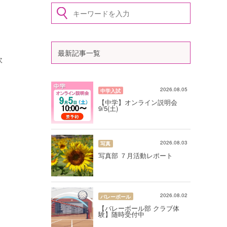
最新記事一覧
吹
2026.08.05
中学入試
【中学】オンライン説明会
9/5(土)
2026.08.03
写真
写真部 ７月活動レポート
2026.08.02
バレーボール
【バレーボール部 クラブ体
験】随時受付中