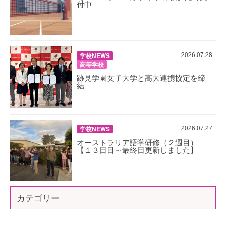
付中
2026.07.28
学校NEWS
高等学校
跡見学園女子大学と高大連携協定を締
結
2026.07.27
学校NEWS
オーストラリア語学研修（２週目）
【１３日目～最終日更新しました】
カテゴリー