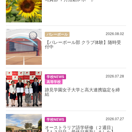
2026.08.02
バレーボール
【バレーボール部 クラブ体験】随時受
付中
2026.07.28
学校NEWS
高等学校
跡見学園女子大学と高大連携協定を締
結
2026.07.27
学校NEWS
オーストラリア語学研修（２週目）
【１３日目～最終日更新しました】