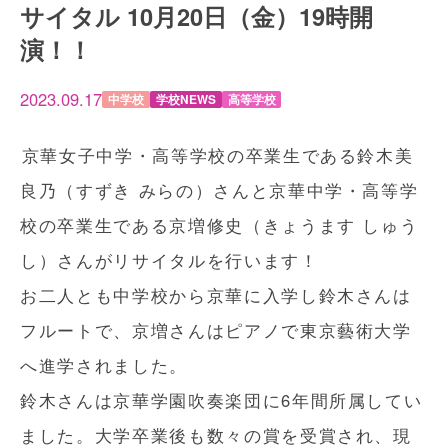
サイタル 10月20日（金）19時開
演！！
2023.09.17
中学校
学校NEWS
高等学校
京華女子中学・高等学校の卒業生である鈴木美
良乃（すずき みらの）さんと京華中学・高等学
校の卒業生である京増修史（きょうます しゅう
し）さんがリサイタルを行います！
お二人とも中学校から京華に入学し鈴木さんは
フルートで、京増さんはピアノで東京藝術大学
へ進学されました。
鈴木さんは京華学園吹奏楽団に6年間所属してい
ました。大学卒業後も数々の賞を受賞され、現