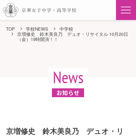
Men
TOP
学校NEWS
中学校
京増修史 鈴木美良乃 デュオ・リサイタル 10月20日
（金）19時開演！！
News
お知らせ
京増修史 鈴木美良乃 デュオ・リ