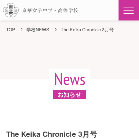
Men
TOP
学校NEWS
The Keika Chronicle 3月号
News
お知らせ
The Keika Chronicle 3月号