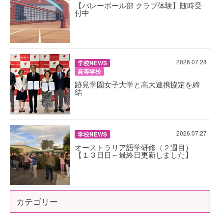
【バレーボール部 クラブ体験】随時受
付中
2026.07.28
学校NEWS
高等学校
跡見学園女子大学と高大連携協定を締
結
2026.07.27
学校NEWS
オーストラリア語学研修（２週目）
【１３日目～最終日更新しました】
カテゴリー