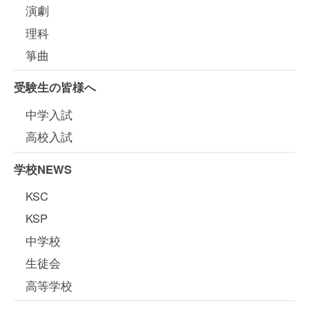
演劇
理科
箏曲
受験生の皆様へ
中学入試
高校入試
学校NEWS
KSC
KSP
中学校
生徒会
高等学校