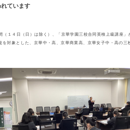
われています
間（１４日（日）は除く）、「京華学園三校合同英検上級講座」
徒を対象とした、京華中・高、京華商業高、京華女子中・高の三