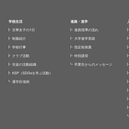
学校生活
進路・進学
京華女子の1日
進路指導の流れ
制服紹介
大学進学実績
学校行事
指定校推薦
クラブ活動
特別講習
生徒の活動組織
卒業生からのメッセージ
KSP（SDGsを学ぶ活動）
通学区域例