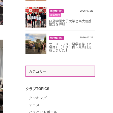
2026.07.28
学校NEWS
高等学校
跡見学園女子大学と高大連携
協定を締結
2026.07.27
学校NEWS
オーストラリア語学研修（２
週目）【１３日目～最終日更
新しました】
カテゴリー
クラブTOPICS
クッキング
テニス
バスケットボール