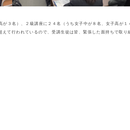
高が３名）、２級講座に２４名（うち女子中が８名、女子高が１
超えて行われているので、受講生徒は皆、緊張した面持ちで取り