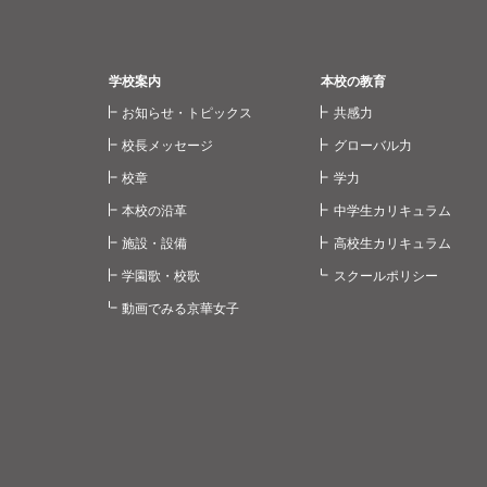
学校案内
本校の教育
お知らせ・トピックス
共感力
校長メッセージ
グローバル力
校章
学力
本校の沿革
中学生カリキュラム
施設・設備
高校生カリキュラム
学園歌・校歌
スクールポリシー
動画でみる京華女子