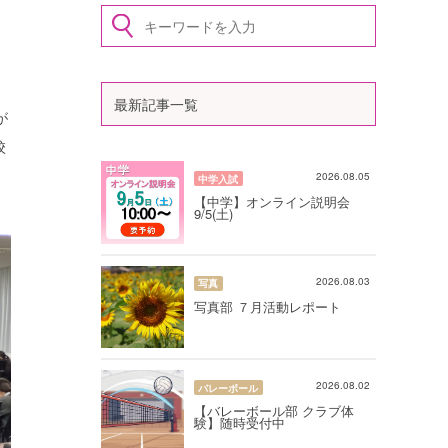
最新記事一覧
が
校
2026.08.05
中学入試
【中学】オンライン説明会
9/5(土)
2026.08.03
写真
写真部 ７月活動レポート
2026.08.02
バレーボール
【バレーボール部 クラブ体
験】随時受付中