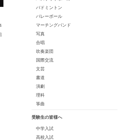
バドミントン
バレーボール
マーチングバンド
４
写真
組
合唱
吹奏楽団
国際交流
文芸
書道
演劇
理科
箏曲
受験生の皆様へ
中学入試
高校入試