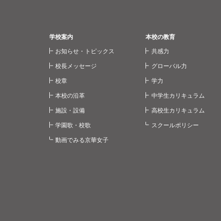
学校案内
本校の教育
お知らせ・トピックス
共感力
校長メッセージ
グローバル力
校章
学力
本校の沿革
中学生カリキュラム
施設・設備
高校生カリキュラム
学園歌・校歌
スクールポリシー
動画でみる京華女子