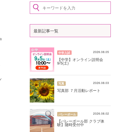
最新記事一覧
申
2026.08.05
中学入試
、
【中学】オンライン説明会
9/5(土)
て
グ
2026.08.03
写真
写真部 ７月活動レポート
2026.08.02
バレーボール
【バレーボール部 クラブ体
験】随時受付中