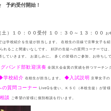
会 予約受付開始！
（土）１０：００受付
１０：３０～１３：００
お
では学校紹介を生徒が担当します。 在校生の目線で京華女子を紹
られること間違いなしです。 好評の生徒への質問コーナーでは
していきます。 お楽しみに。 多くの皆様のご参加、お待ちし
ングバンド部歓迎演奏
全国大会金賞の実績を持つマーチン
◆学校紹介
◆入試説明
在校生が担当します。
京華女子の
への質問コーナー
LiveQを使い、ＫＳＣ（本校生徒）が皆様
相談
ご希望の皆様に個別相談を行います。