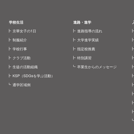
学校生活
進路・進学
京華女子の1日
進路指導の流れ
制服紹介
大学進学実績
学校行事
指定校推薦
クラブ活動
特別講習
生徒の活動組織
卒業生からのメッセージ
KSP（SDGsを学ぶ活動）
通学区域例