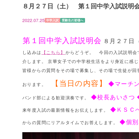
８月２７日（土） 第１回中学入試説明
2022.07.25
中学入試
受験生の皆様へ
第１回中学入試説明会
８月２７日
し込みは
【こちら】
からどうぞ。 今回の入試説明会
介します。 京華女子での中学校生活をより身近に感じ
皆様からの質問をその場で募集し、その場で生徒が回答
【当日の内容】
◆マーチ
おります。
◆校長あいさつ
バンド部による歓迎演奏です。
◆ＫＳＣ
来年度入試の最新情報をお伝えします。
◆個別
からの質問にリアルタイムでお答えします。