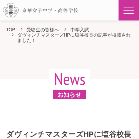
Men
TOP
受験生の皆様へ
中学入試
ダヴィンチマスターズHPに塩谷校長の記事が掲載され
ました！
News
お知らせ
ダヴィンチマスターズHPに塩谷校長