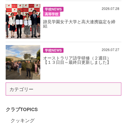
2026.07.28
学校NEWS
高等学校
跡見学園女子大学と高大連携協定を締
結
2026.07.27
学校NEWS
オーストラリア語学研修（２週目）
【１３日目～最終日更新しました】
カテゴリー
クラブTOPICS
クッキング