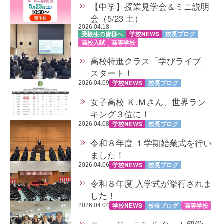
【中学】授業見学会＆ミニ説明
会（5/23 土）
2026.04.18
受験生の皆様へ
学校NEWS
校長ブログ
高校入試
高等学校
高校特進クラス「学びライブ」
スタート！
学校NEWS
校長ブログ
2026.04.09
女子高校 Ｋ.Ｍさん、世界ラン
キング３位に！
学校NEWS
校長ブログ
2026.04.08
令和８年度 １学期始業式を行い
ました！
学校NEWS
校長ブログ
2026.04.06
令和８年度 入学式が挙行されま
した！
学校NEWS
校長ブログ
高等学校
2026.04.04