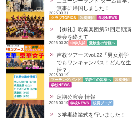
ニュージーランド ターム留学、
無事に帰国しました！
2026.03.31
クラブTOPICS
吹奏楽団
学校NEWS
【御礼】吹奏楽団第51回定期演
奏会を終えて
中学入試
受験生の皆様へ
2026.03.30
声教ツアーズvol.22「男女別学
でもワンキャンパス！どんな生
活？」
2026.03.19
マーチングバンド
受験生の皆様へ
吹奏楽団
学校NEWS
定期公演会 情報
学校NEWS
校長ブログ
2026.03.19
３学期終業式を行いました！