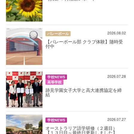
2026.08.02
バレーボール
【バレーボール部 クラブ体験】随時受
付中
2026.07.28
学校NEWS
高等学校
跡見学園女子大学と高大連携協定を締
結
2026.07.27
学校NEWS
オーストラリア語学研修（２週目）
【１３日目～最終日更新しました】