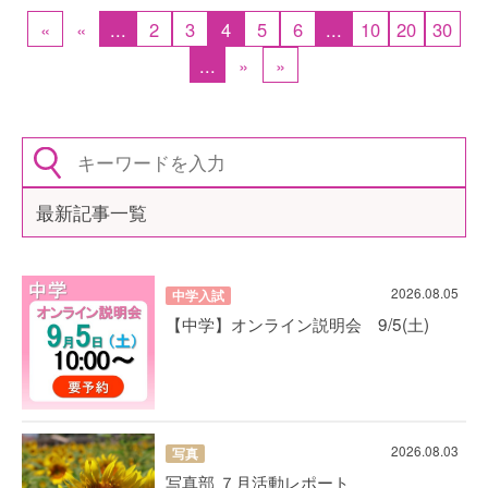
«
«
...
2
3
4
5
6
...
10
20
30
...
»
»
最新記事一覧
2026.08.05
中学入試
【中学】オンライン説明会 9/5(土)
2026.08.03
写真
写真部 ７月活動レポート