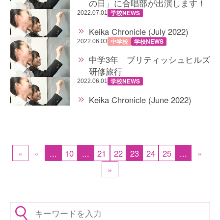
の日」に合唱部が出演します！
学校NEWS
2022.07.01
Keika Chronicle (July 2022)
中学校
学校NEWS
2022.06.03
中学3年 ブリティッシュヒルズ
研修旅行
学校NEWS
2022.06.01
Keika Chronicle (June 2022)
«
«
...
10
...
21
22
23
24
25
...
»
»