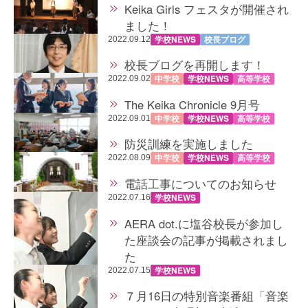
Keika Girls フェスタが開催され
ました！
学校NEWS
校長ブログ
2022.09.12
校長ブログを再開します！
中学校
学校NEWS
高等学校
2022.09.02
The Keika Chronicle 9月号
中学校
学校NEWS
高等学校
2022.09.01
防災訓練を実施しました
中学校
学校NEWS
高等学校
2022.08.09
電話工事についてのお知らせ
学校NEWS
2022.07.16
AERA dot.に塩谷校長が参加し
た座談会の記事が掲載されまし
た
学校NEWS
2022.07.15
７月16日の特別音楽番組「音楽