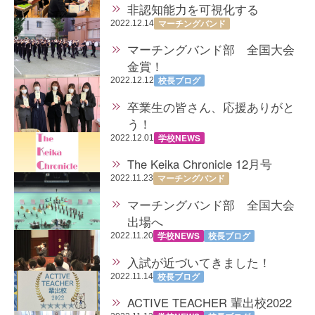
非認知能力を可視化する
マーチングバンド
2022.12.14
マーチングバンド部 全国大会
金賞！
校長ブログ
2022.12.12
卒業生の皆さん、応援ありがと
う！
学校NEWS
2022.12.01
The Keika Chronicle 12月号
マーチングバンド
2022.11.23
マーチングバンド部 全国大会
出場へ
学校NEWS
校長ブログ
2022.11.20
入試が近づいてきました！
校長ブログ
2022.11.14
ACTIVE TEACHER 輩出校2022