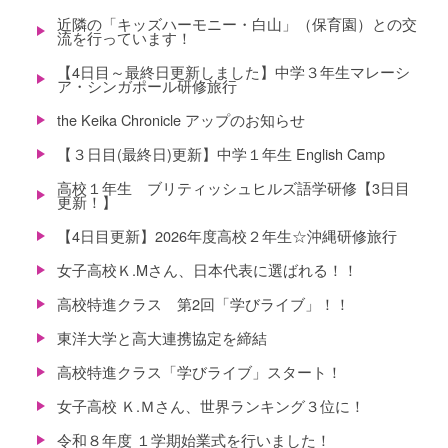
近隣の「キッズハーモニー・白山」（保育園）との交
流を行っています！
【4日目～最終日更新しました】中学３年生マレーシ
ア・シンガポール研修旅行
the Keika Chronicle アップのお知らせ
【３日目(最終日)更新】中学１年生 English Camp
高校１年生 ブリティッシュヒルズ語学研修【3日目
更新！】
【4日目更新】2026年度高校２年生☆沖縄研修旅行
女子高校Ｋ.Mさん、日本代表に選ばれる！！
高校特進クラス 第2回「学びライブ」！！
東洋大学と高大連携協定を締結
高校特進クラス「学びライブ」スタート！
女子高校 Ｋ.Ｍさん、世界ランキング３位に！
令和８年度 １学期始業式を行いました！