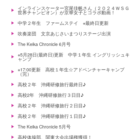
インラインスケーター宮尾佳帆さん（２０２４ＷＳＧ
世界チャンピオン）が京華女子とコラボ動画！
中学２年生 ファームステイ ※最終日更新
吹奏楽団 文京あじさいまつりステージ出演
The Keika Chronicle 6月号
※5月28日(最終日)更新 中学１年生 イングリッシュキ
ャンプ
※17:00更新 高校１年生☆アドベンチャーキャンプ
（完）
高校２年 沖縄研修旅行最終日♪
高校2年 沖縄研修旅行３日目♪
高校２年 沖縄研修旅行２日目♪
高校２年 沖縄研修旅行１日目♪
The Keika Chronicle 5月号
高校体操部、関東大会出場権獲得！