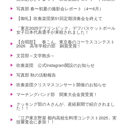
写真部 春〜初夏の撮影会レポート（4〜6月）
【御礼】吹奏楽団第51回定期演奏会を終えて
「東京2025デフリンピック」デフバスケットボール
女子日本代表選手が来校されました！
【合唱部】 春こん。東京春のコーラスコンテスト
2026 高等学校の部 銅賞受賞！
文芸部～文学散歩～
吹奏楽団 公式Instagram開設のお知らせ
写真部 秋の活動報告
吹奏楽団クリスマスコンサート開催のお知らせ
マーチングバンド部 関東大会金賞受賞！
クッキング部のＡさんが、産経新聞で紹介されまし
た！！
「江戸東京野菜 都内高校生料理コンテスト2025」実
技審査会に参加！！