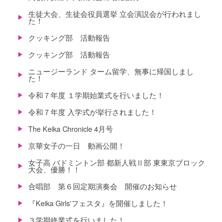
生徒大会、生徒会役員選挙 立会演説会が行われまし
た！
クッキング部 活動報告
クッキング部 活動報告
ニュージーランド ターム留学、無事に帰国しまし
た！
令和７年度 １学期始業式を行いました！
令和７年度 入学式が挙行されました！
The Keika Chronicle 4月号
京華女子の一日 動画公開！
女子高 バドミントン部 都新人戦Ⅱ部 東東京ブロック
大会、優勝！！
合唱部 第６回定期演奏会 開催のお知らせ
『Keika Girls'フェスタ』を開催しました！
３学期終業式を行いました！