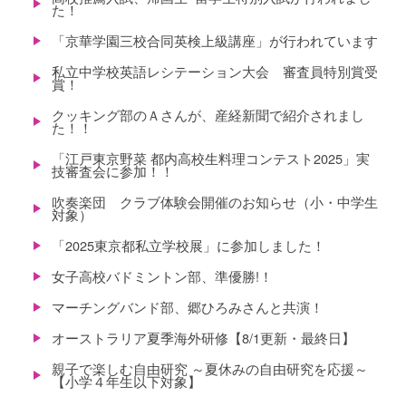
た！
「京華学園三校合同英検上級講座」が行われています
私立中学校英語レシテーション大会 審査員特別賞受
賞！
クッキング部のＡさんが、産経新聞で紹介されまし
た！！
「江戸東京野菜 都内高校生料理コンテスト2025」実
技審査会に参加！！
吹奏楽団 クラブ体験会開催のお知らせ（小・中学生
対象）
「2025東京都私立学校展」に参加しました！
女子高校バドミントン部、準優勝!！
マーチングバンド部、郷ひろみさんと共演！
オーストラリア夏季海外研修【8/1更新・最終日】
親子で楽しむ自由研究 ～夏休みの自由研究を応援～
【小学４年生以下対象】