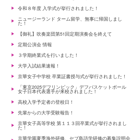
令和８年度 入学式が挙行されました！
ニュージーランド ターム留学、無事に帰国しまし
た！
【御礼】吹奏楽団第51回定期演奏会を終えて
定期公演会 情報
３学期終業式を行いました！
大学入試結果速報！
京華女子中学校 卒業証書授与式が挙行されました！
「東京2025デフリンピック」デフバスケットボール
女子日本代表選手が来校されました！
高校入学予定者の登校日！
先輩からの大学受験報告！
京華女子高等学校 第１１３回卒業式が挙行されまし
た！
京華学園夏季海外研修、セブ島語学研修の募集説明会