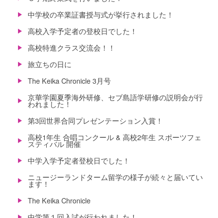
中学校の卒業証書授与式が挙行されました！
高校入学予定者の登校日でした！
高校特進クラス交流会！！
旅立ちの日に
The Keika Chronicle 3月号
京華学園夏季海外研修、セブ島語学研修の説明会が行
われました！
第3回世界合同プレゼンテーション入賞！
高校1年生 合唱コンクール & 高校2年生 スポーツフェ
スティバル 開催
中学入学予定者登校日でした！
ニュージーランドターム留学の様子が続々と届いてい
ます！
The Keika Chronicle
中学第１回入試が行われました！